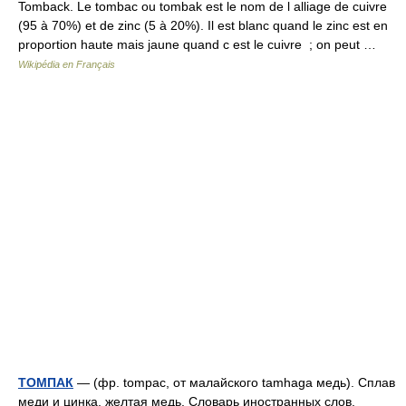
Tomback. Le tombac ou tombak est le nom de l alliage de cuivre
(95 à 70%) et de zinc (5 à 20%). Il est blanc quand le zinc est en
proportion haute mais jaune quand c est le cuivre ; on peut …
Wikipédia en Français
ТОМПАК
— (фр. tompac, от малайского tamhaga медь). Сплав
меди и цинка, желтая медь. Словарь иностранных слов,