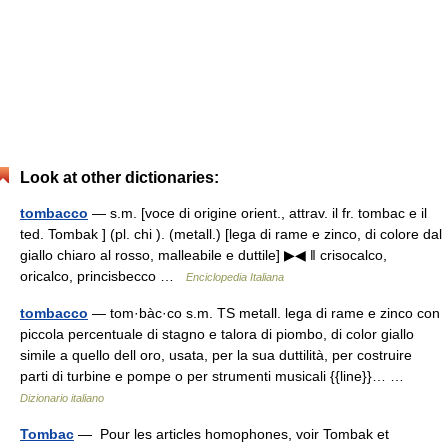
Look at other dictionaries:
tombacco
— s.m. [voce di origine orient., attrav. il fr. tombac e il
ted. Tombak ] (pl. chi ). (metall.) [lega di rame e zinco, di colore dal
giallo chiaro al rosso, malleabile e duttile] ▶◀ ‖ crisocalco,
oricalco, princisbecco …
Enciclopedia Italiana
tombacco
— tom·bàc·co s.m. TS metall. lega di rame e zinco con
piccola percentuale di stagno e talora di piombo, di color giallo
simile a quello dell oro, usata, per la sua duttilità, per costruire
parti di turbine e pompe o per strumenti musicali {{line}}… …
Dizionario italiano
Tombac
— Pour les articles homophones, voir Tombak et