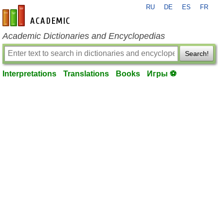
RU
DE
ES
FR
en-academic.com
Academic Dictionaries and Encyclopedias
Search!
Interpretations
Translations
Books
Игры ⚽